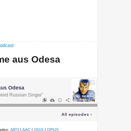
 PODCAST
odcast
eme aus Odesa
aus Odesa
eird Russian Singer"
All episodes
›
laden:
MP3
|
AAC
|
OGG
|
OPUS