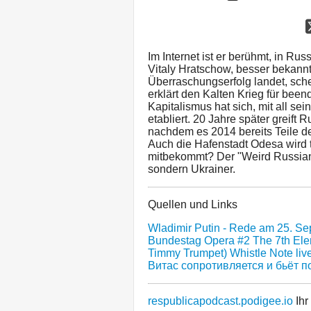
Im Internet ist er berühmt, in Ru
Vitaly Hratschow, besser bekannt
Überraschungserfolg landet, sche
erklärt den Kalten Krieg für been
Kapitalismus hat sich, mit all s
etabliert. 20 Jahre später greift
nachdem es 2014 bereits Teile de
Auch die Hafenstadt Odesa wird 
mitbekommt? Der "Weird Russian 
sondern Ukrainer.
Quellen und Links
Wladimir Putin - Rede am 25. S
Bundestag
Opera #2
The 7th El
Timmy Trumpet)
Whistle Note liv
Витас сопротивляется и бьёт п
respublicapodcast.podigee.io
Ihr