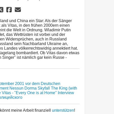
ssland und China ein Star: Als der Sänger
 als Vitas, in den frühen 2000ern einen
int die Welt in Ordnung. Wladimir Putin
det, das Wettrüsten ist vorbei und der
einen Widersprüchen, auch in Russland
 Russland sein Nachbarland Ukraine an,
s Landes völkerrechtswidrig annektiert hat.
tagelang bombardiert. Ob Vitas davon etwas
Singer" ist nämlich gar kein Russe -
eptember 2001 vor dem Deutschen
ement
Nessun Dorma
Skyfall
The King (with
e
Vitas - "Every One is at Home" Interview
олицейского
 könnt meine Arbeit finanziell
unterstützen
!